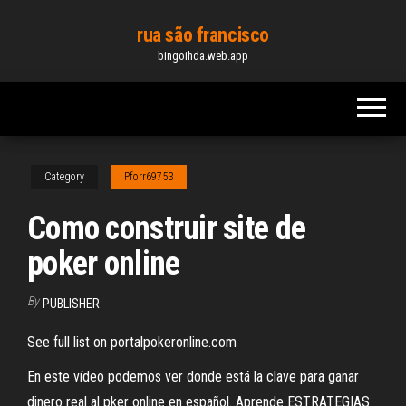
Skip
rua são francisco
to
bingoihda.web.app
the
content
Category
Pforr69753
Como construir site de
poker online
By
PUBLISHER
See full list on portalpokeronline.com
En este vídeo podemos ver donde está la clave para ganar
dinero real al pker online en español. Aprende ESTRATEGIAS