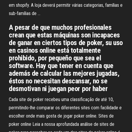
em shopify. A loja deverá permitir várias categorias, famílias e
sub-famílias de …
A pesar de que muchos profesionales
crean que estas máquinas son incapaces
de ganar en ciertos tipos de poker, su uso
en casinos online está totalmente
prohibido, por pequeño que sea el
software. Hay que tener en cuenta que
además de calcular las mejores jugadas,
éstos no necesitan descansar, no se
desmotivan ni juegan peor por haber
Cada site de poker recebeu uma classificação de até 10,
permitindo-lhe comparar os diferentes sites com facilidade e
escolher onde mais gosta de jogar poker online. Sites de
poker online Leia a nossa aprofundada análise de sites de