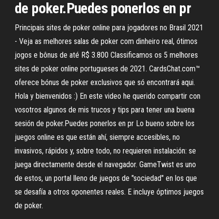
de poker.Puedes ponerlos en pr
Principais sites de poker online para jogadores no Brasil 2021
- Veja as melhores salas de poker com dinheiro real, ótimos
jogos e bônus de até R$ 3.800 Classificamos os 5 melhores
sites de poker online portugueses de 2021. CardsChat.com™
oferece bónus de poker exclusivos que só encontrará aqui.
Hola y bienvenidos :) En este video he querido compartir con
vosotros algunos de mis trucos y tips para tener una buena
sesión de poker.Puedes ponerlos en pr Lo bueno sobre los
juegos online es que están ahí, siempre accesibles, no
invasivos, rápidos y, sobre todo, no requieren instalación: se
juega directamente desde el navegador. GameTwist es uno
de estos, un portal lleno de juegos de "sociedad" en los que
se desafía a otros oponentes reales. E incluye óptimos juegos
de poker.