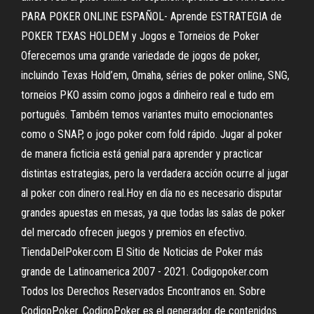
PARA POKER ONLINE ESPAÑOL- Aprende ESTRATEGIA de
POKER TEXAS HOLDEM y Jogos e Torneios de Poker
Oferecemos uma grande variedade de jogos de poker,
incluindo Texas Hold’em, Omaha, séries de poker online, SNG,
torneios PKO assim como jogos a dinheiro real e tudo em
português. Também temos variantes muito emocionantes
como o SNAP, o jogo poker com fold rápido. Jugar al poker
de manera ficticia está genial para aprender y practicar
distintas estrategias, pero la verdadera acción ocurre al jugar
al poker con dinero real.Hoy en día no es necesario disputar
grandes apuestas en mesas, ya que todas las salas de poker
del mercado ofrecen juegos y premios en efectivo.
TiendaDelPoker.com El Sitio de Noticias de Poker más
grande de Latinoamerica 2007 - 2021. Codigopoker.com
Todos los Derechos Reservados Encontranos en. Sobre
CodigoPoker. CodigoPoker es el generador de contenidos