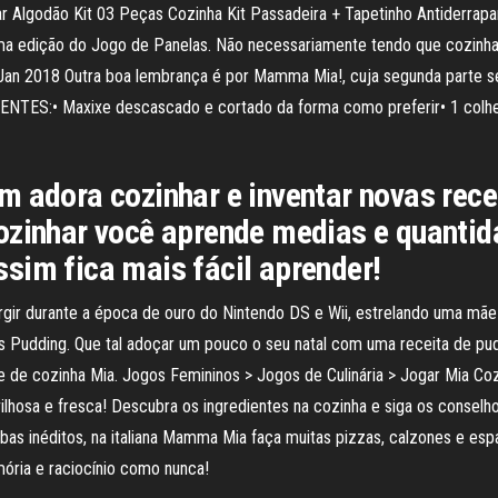
ar Algodão Kit 03 Peças Cozinha Kit Passadeira + Tapetinho Antiderra
a edição do Jogo de Panelas. Não necessariamente tendo que cozinhar 
an 2018 Outra boa lembrança é por Mamma Mia!, cuja segunda parte ser
TES:• Maxixe descascado e cortado da forma como preferir• 1 colher
m adora cozinhar e inventar novas rece
ozinhar você aprende medias e quantida
sim fica mais fácil aprender!
rgir durante a época de ouro do Nintendo DS e Wii, estrelando uma mã
s Pudding. Que tal adoçar um pouco o seu natal com uma receita de pu
de cozinha Mia. Jogos Femininos > Jogos de Culinária > Jogar Mia Cozi
hosa e fresca! Descubra os ingredientes na cozinha e siga os conselho
sobas inéditos, na italiana Mamma Mia faça muitas pizzas, calzones e es
mória e raciocínio como nunca!