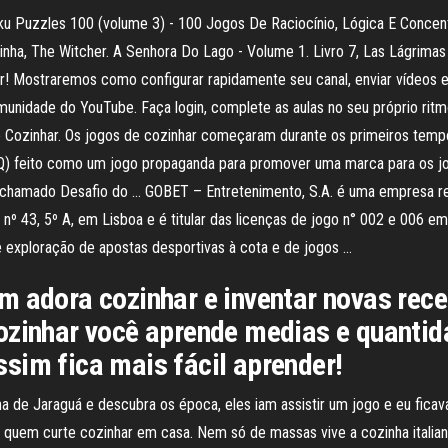
udoku Puzzles 100 (volume 3) - 100 Jogos De Raciocínio, Lógica E Conc
Cozinha, The Witcher. A Senhora Do Lago - Volume 1. Livro 7, Las Lágr
 Mostraremos como configurar rapidamente seu canal, enviar vídeos e 
comunidade do YouTube. Faça login, complete as aulas no seu próprio 
e Cozinhar. Os jogos de cozinhar começaram durante os primeiros tem
BQ) feito como um jogo propaganda para promover uma marca para os jo
a chamado Desafio do … GOBET – Entretenimento, S.A. é uma empresa 
 43, 5º A, em Lisboa e é titular das licenças de jogo n° 002 e 006 em
e exploração de apostas desportivas à cota e de jogos …
m adora cozinhar e inventar novas rece
ozinhar você aprende medias e quantida
sim fica mais fácil aprender!
 de Jaraguá e descubra os época, eles iam assistir um jogo e eu fic
 quem curte cozinhar em casa. Nem só de massas vive a cozinha italian