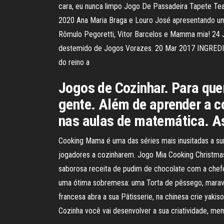
cara, eu nunca limpo Jogo De Passadeira Tapete Te
2020 Ana Maria Braga e Louro José apresentando um
Rômulo Pegoretti, Vitor Barcelos e Mamma mia! 24 J
destemido de Jogos Vorazes. 20 Mar 2017 INGREDIEN
do reino a
Jogos de Cozinhar. Para que
gente. Além de aprender a c
nas aulas de matemática. As
Cooking Mama é uma das séries mais inusitadas a su
jogadores a cozinharem. Jogo Mia Cooking Christma
saborosa receita de pudim de chocolate com a chefe 
uma ótima sobremesa: uma Torta de pêssego, maravil
francesa abra a sua Pâtisserie, na chinesa crie yaki
Cozinha você vai desenvolver a sua criatividade, me