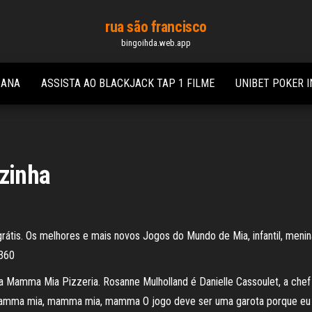
rua são francisco
bingoihda.web.app
CANA
ASSISTA AO BLACKJACK TAP 1 FILME
UNIBET POKER 
zinha
tis. Os melhores e mais novos Jogos do Mundo de Mia, infantil, menina,
 360
e a Mamma Mia Pizzeria. Rosanne Mulholland é Danielle Cassoulet, a che
 mamma mia, mamma mia, mamma O jogo deve ser uma garota porque eu 