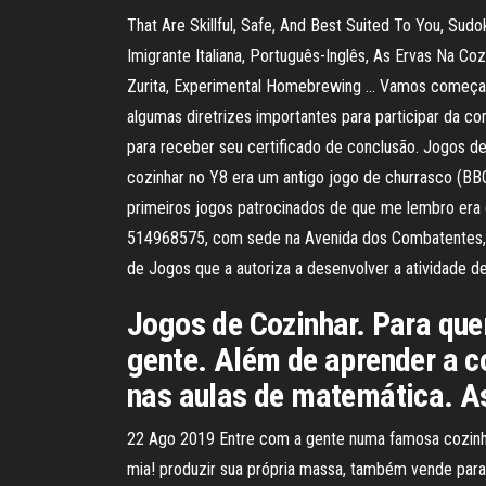
That Are Skillful, Safe, And Best Suited To You, S
Imigrante Italiana, Português-Inglês, As Ervas Na 
Zurita, Experimental Homebrewing … Vamos começar!
algumas diretrizes importantes para participar da 
para receber seu certificado de conclusão. Jogos d
cozinhar no Y8 era um antigo jogo de churrasco (B
primeiros jogos patrocinados de que me lembro er
514968575, com sede na Avenida dos Combatentes, nº
de Jogos que a autoriza a desenvolver a atividade d
Jogos de Cozinhar. Para que
gente. Além de aprender a c
nas aulas de matemática. As
22 Ago 2019 Entre com a gente numa famosa cozinha
mia! produzir sua própria massa, também vende para