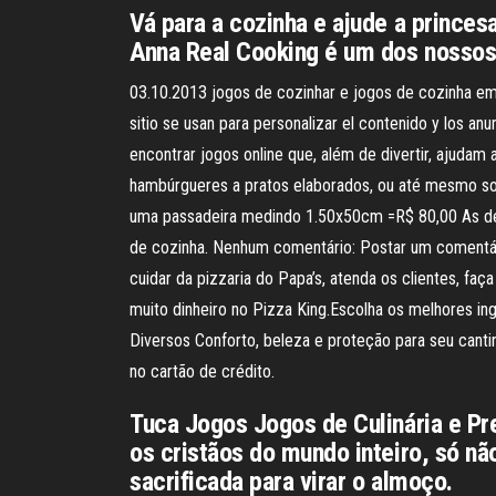
Vá para a cozinha e ajude a princes
Anna Real Cooking é um dos nossos
03.10.2013 jogos de cozinhar e jogos de cozinha em
sitio se usan para personalizar el contenido y los an
encontrar jogos online que, além de divertir, ajudam
hambúrgueres a pratos elaborados, ou até mesmo s
uma passadeira medindo 1.50x50cm =R$ 80,00 As de
de cozinha. Nenhum comentário: Postar um comentár
cuidar da pizzaria do Papa’s, atenda os clientes, f
muito dinheiro no Pizza King.Escolha os melhores 
Diversos Conforto, beleza e proteção para seu cant
no cartão de crédito.
Tuca Jogos Jogos de Culinária e Pr
os cristãos do mundo inteiro, só nã
sacrificada para virar o almoço.