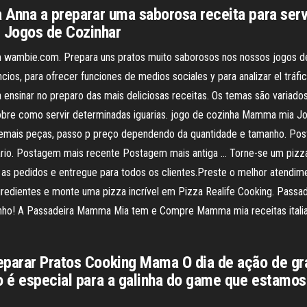
a Anna a preparar uma saborosa receita para serv
 Jogos de Cozinhar
 wambie.com. Prepara uns pratos muito saborosos nos nossos jogos de
uncios, para ofrecer funciones de medios sociales y para analizar el tráf
 a ensinar no preparo das mais deliciosas receitas. Os temas são variad
obre como servir determinadas iguarias. jogo de cozinha Mamma mia 
mais peças, passo p preço dependendo da quantidade e tamanho. Posta
io. Postagem mais recente Postagem mais antiga … Torne-se um pizzai
aça as pedidos e entregue para todos os clientes.Preste o melhor atendi
ingredientes e monte uma pizza incrível em Pizza Realife Cooking. Pa
inho! A Passadeira Mamma Mia tem e Compre Mamma mia receitas italia
eparar Pratos Cooking Mama O dia de ação de gr
o é especial para a galinha do game que estamos 